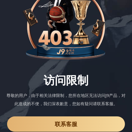
访问限制
尊敬的用户，由于相关法律限制，您所在地区无法访问J9产品，对
此造成的不便，我们深表歉意，您如有疑问请联系客服。
联系客服