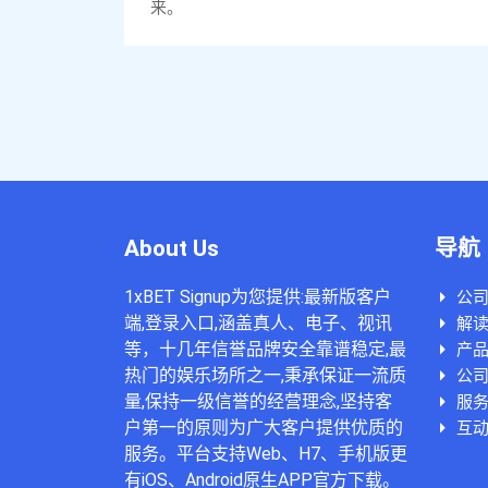
来。
About Us
导航
1xBET Signup为您提供:最新版客户
公
端,登录入口,涵盖真人、电子、视讯
解读1
等，十几年信誉品牌安全靠谱稳定,最
产
热门的娱乐场所之一,秉承保证一流质
公
量,保持一级信誉的经营理念,坚持客
服
户第一的原则为广大客户提供优质的
互动
服务。平台支持Web、H7、手机版更
有iOS、Android原生APP官方下载。